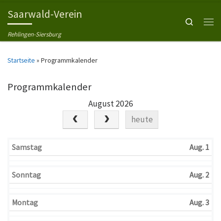
Saarwald-Verein
Zum Inhalt springen
Search
Men
Rehlingen-Siersburg
Startseite
»
Programmkalender
Programmkalender
August 2026
heute
Samstag
Aug. 1
Sonntag
Aug. 2
Montag
Aug. 3